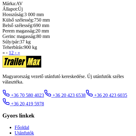
Márka:
AV
Állapot:
Új
Hosszúság:
3 000 mm
Külső szélesség:
750 mm
Belső szélesség:
690 mm
Perem magasság:
20 mm
Gerinc magasság:
80 mm
Súly/pár:
37 kg
Teherbírás:
900 kg
«
‹
1
2
›
»
Magyarország vezető utánfutó kereskedése. Új utánfutók széles
választéka.
+36 70 580 4023
+36 20 423 6538
+36 20 423 6035
+36 20 419 5978
Gyors linkek
Főoldal
Utánfutók