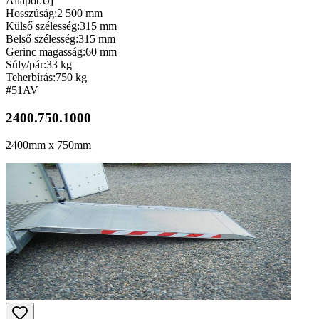
Állapot:
Új
Hosszúság:
2 500 mm
Külső szélesség:
315 mm
Belső szélesség:
315 mm
Gerinc magasság:
60 mm
Súly/pár:
33 kg
Teherbírás:
750 kg
#51
AV
2400.750.1000
2400mm x 750mm