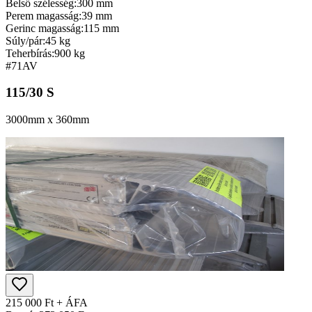
Belső szélesség:
300 mm
Perem magasság:
39 mm
Gerinc magasság:
115 mm
Súly/pár:
45 kg
Teherbírás:
900 kg
#71
AV
115/30 S
3000mm x 360mm
215 000 Ft + ÁFA