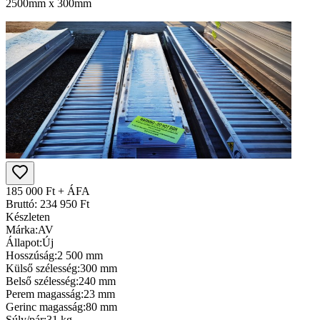
2500mm x 300mm
185 000 Ft + ÁFA
Bruttó: 234 950 Ft
Készleten
Márka:
AV
Állapot:
Új
Hosszúság:
2 500 mm
Külső szélesség:
300 mm
Belső szélesség:
240 mm
Perem magasság:
23 mm
Gerinc magasság:
80 mm
Súly/pár:
31 kg