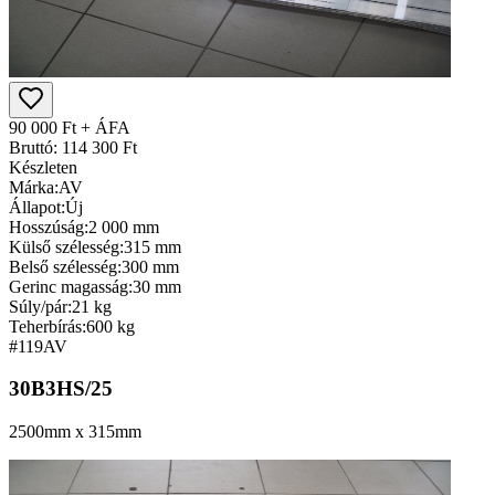
90 000 Ft + ÁFA
Bruttó: 114 300 Ft
Készleten
Márka:
AV
Állapot:
Új
Hosszúság:
2 000 mm
Külső szélesség:
315 mm
Belső szélesség:
300 mm
Gerinc magasság:
30 mm
Súly/pár:
21 kg
Teherbírás:
600 kg
#119
AV
30B3HS/25
2500mm x 315mm