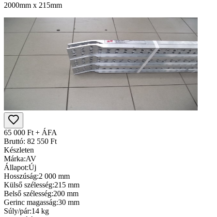
2000mm x 215mm
65 000 Ft + ÁFA
Bruttó: 82 550 Ft
Készleten
Márka:
AV
Állapot:
Új
Hosszúság:
2 000 mm
Külső szélesség:
215 mm
Belső szélesség:
200 mm
Gerinc magasság:
30 mm
Súly/pár:
14 kg