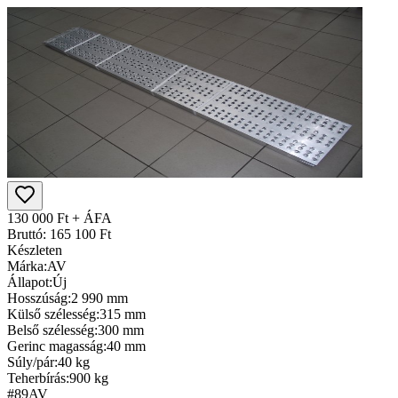
130 000 Ft + ÁFA
Bruttó: 165 100 Ft
Készleten
Márka:
AV
Állapot:
Új
Hosszúság:
2 990 mm
Külső szélesség:
315 mm
Belső szélesség:
300 mm
Gerinc magasság:
40 mm
Súly/pár:
40 kg
Teherbírás:
900 kg
#89
AV