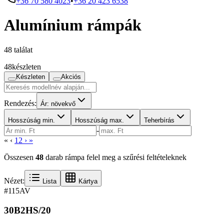
+36 70 580 4023
•
+36 20 423 6538
Alumínium rámpák
48 találat
48
készleten
Készleten
Akciós
Rendezés:
Ár: növekvő
Hosszúság min.
Hosszúság max.
Teherbírás
-
«
‹
1
2
›
»
Összesen
48
darab rámpa felel meg a szűrési feltételeknek
Nézet:
Lista
Kártya
#115
AV
30B2HS/20