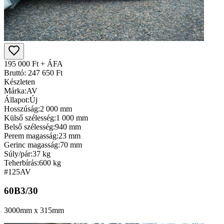
195 000 Ft + ÁFA
Bruttó: 247 650 Ft
Készleten
Márka:
AV
Állapot:
Új
Hosszúság:
2 000 mm
Külső szélesség:
1 000 mm
Belső szélesség:
940 mm
Perem magasság:
23 mm
Gerinc magasság:
70 mm
Súly/pár:
37 kg
Teherbírás:
600 kg
#125
AV
60B3/30
3000mm x 315mm