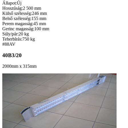
Állapot:
Új
Hosszúság:
2 500 mm
Külső szélesség:
246 mm
Belső szélesség:
155 mm
Perem magasság:
45 mm
Gerinc magasság:
100 mm
Súly/pár:
20 kg
Teherbírás:
750 kg
#88
AV
40B3/20
2000mm x 315mm