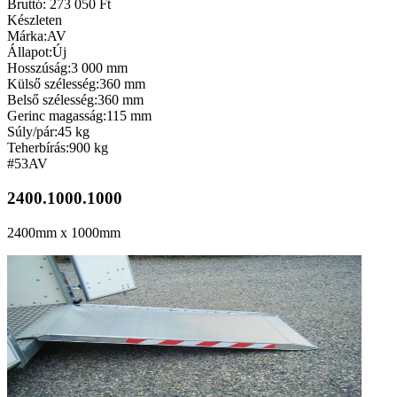
Bruttó: 273 050 Ft
Készleten
Márka:
AV
Állapot:
Új
Hosszúság:
3 000 mm
Külső szélesség:
360 mm
Belső szélesség:
360 mm
Gerinc magasság:
115 mm
Súly/pár:
45 kg
Teherbírás:
900 kg
#53
AV
2400.1000.1000
2400mm x 1000mm