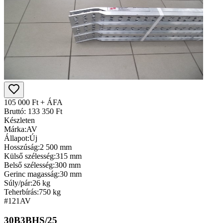
105 000 Ft + ÁFA
Bruttó: 133 350 Ft
Készleten
Márka:
AV
Állapot:
Új
Hosszúság:
2 500 mm
Külső szélesség:
315 mm
Belső szélesség:
300 mm
Gerinc magasság:
30 mm
Súly/pár:
26 kg
Teherbírás:
750 kg
#121
AV
30B3BHS/25