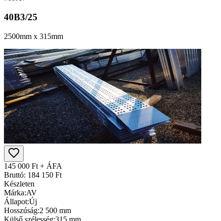
40B3/25
2500mm x 315mm
145 000 Ft + ÁFA
Bruttó: 184 150 Ft
Készleten
Márka:
AV
Állapot:
Új
Hosszúság:
2 500 mm
Külső szélesség:
315 mm