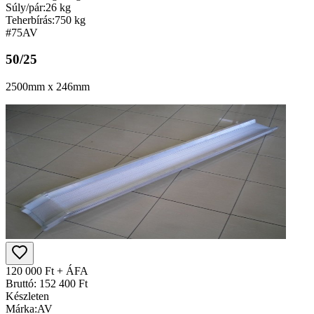
Súly/pár:
26 kg
Teherbírás:
750 kg
#75
AV
50/25
2500mm x 246mm
120 000 Ft + ÁFA
Bruttó: 152 400 Ft
Készleten
Márka:
AV