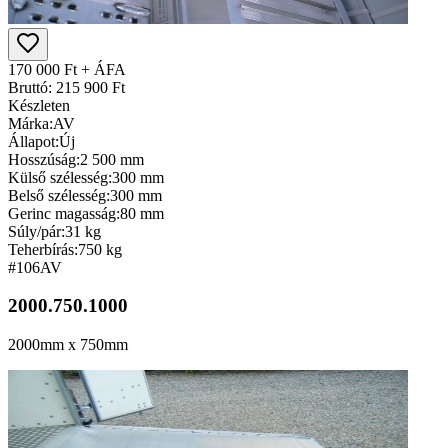
170 000 Ft + ÁFA
Bruttó: 215 900 Ft
Készleten
Márka:
AV
Állapot:
Új
Hosszúság:
2 500 mm
Külső szélesség:
300 mm
Belső szélesség:
300 mm
Gerinc magasság:
80 mm
Súly/pár:
31 kg
Teherbírás:
750 kg
#106
AV
2000.750.1000
2000mm x 750mm