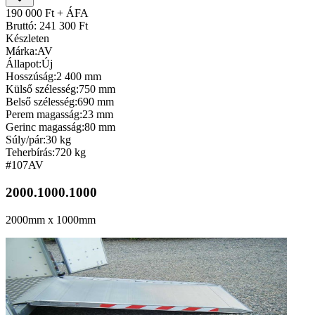
190 000 Ft + ÁFA
Bruttó: 241 300 Ft
Készleten
Márka:
AV
Állapot:
Új
Hosszúság:
2 400 mm
Külső szélesség:
750 mm
Belső szélesség:
690 mm
Perem magasság:
23 mm
Gerinc magasság:
80 mm
Súly/pár:
30 kg
Teherbírás:
720 kg
#107
AV
2000.1000.1000
2000mm x 1000mm