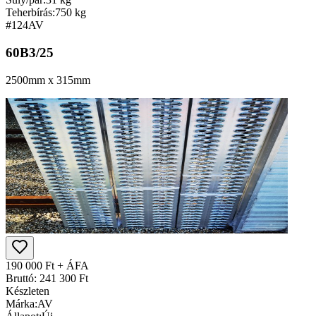
Teherbírás:
750 kg
#124
AV
60B3/25
2500mm x 315mm
190 000 Ft + ÁFA
Bruttó: 241 300 Ft
Készleten
Márka:
AV