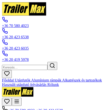
+36 70 580 4023
+36 20 423 6538
+36 20 423 6035
+36 20 419 5978
Főoldal
Utánfutók
Alumínium rámpák
Alkatrészek és tartozékok
Használt utánfutó felvásárlás
Rólunk