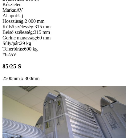
Készleten
Márka:
AV
Állapot:
Új
Hosszúság:
2 000 mm
Külső szélesség:
315 mm
Belső szélesség:
315 mm
Gerinc magasság:
60 mm
Súly/pár:
29 kg
Teherbírás:
600 kg
#62
AV
85/25 S
2500mm x 300mm