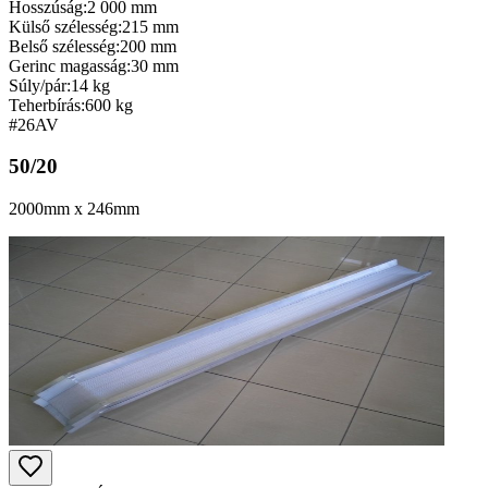
Hosszúság:
2 000 mm
Külső szélesség:
215 mm
Belső szélesség:
200 mm
Gerinc magasság:
30 mm
Súly/pár:
14 kg
Teherbírás:
600 kg
#26
AV
50/20
2000mm x 246mm