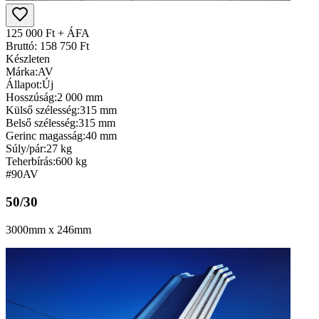
125 000 Ft + ÁFA
Bruttó: 158 750 Ft
Készleten
Márka:
AV
Állapot:
Új
Hosszúság:
2 000 mm
Külső szélesség:
315 mm
Belső szélesség:
315 mm
Gerinc magasság:
40 mm
Súly/pár:
27 kg
Teherbírás:
600 kg
#90
AV
50/30
3000mm x 246mm