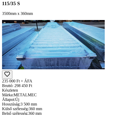
115/35 S
3500mm x 360mm
235 000 Ft + ÁFA
Bruttó: 298 450 Ft
Készleten
Márka:
METALMEC
Állapot:
Új
Hosszúság:
3 500 mm
Külső szélesség:
360 mm
Belső szélesség:
360 mm