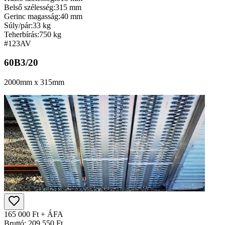
Belső szélesség:
315 mm
Gerinc magasság:
40 mm
Súly/pár:
33 kg
Teherbírás:
750 kg
#123
AV
60B3/20
2000mm x 315mm
165 000 Ft + ÁFA
Bruttó: 209 550 Ft