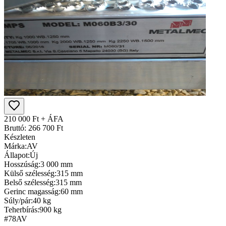
210 000 Ft + ÁFA
Bruttó: 266 700 Ft
Készleten
Márka:
AV
Állapot:
Új
Hosszúság:
3 000 mm
Külső szélesség:
315 mm
Belső szélesség:
315 mm
Gerinc magasság:
60 mm
Súly/pár:
40 kg
Teherbírás:
900 kg
#78
AV