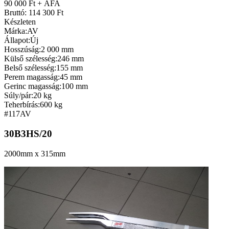
90 000 Ft + ÁFA
Bruttó: 114 300 Ft
Készleten
Márka:
AV
Állapot:
Új
Hosszúság:
2 000 mm
Külső szélesség:
246 mm
Belső szélesség:
155 mm
Perem magasság:
45 mm
Gerinc magasság:
100 mm
Súly/pár:
20 kg
Teherbírás:
600 kg
#117
AV
30B3HS/20
2000mm x 315mm