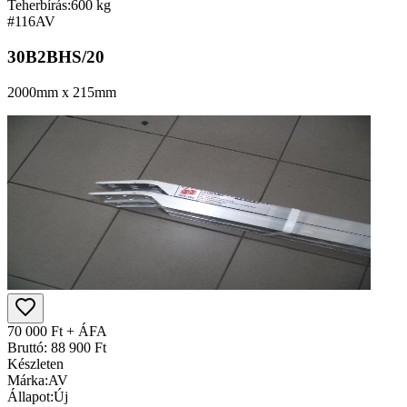
Teherbírás:
600 kg
#116
AV
30B2BHS/20
2000mm x 215mm
70 000 Ft + ÁFA
Bruttó: 88 900 Ft
Készleten
Márka:
AV
Állapot:
Új