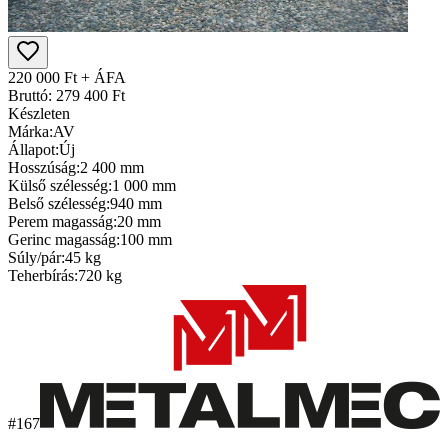
220 000 Ft + ÁFA
Bruttó: 279 400 Ft
Készleten
Márka:
AV
Állapot:
Új
Hosszúság:
2 400 mm
Külső szélesség:
1 000 mm
Belső szélesség:
940 mm
Perem magasság:
20 mm
Gerinc magasság:
100 mm
Súly/pár:
45 kg
Teherbírás:
720 kg
#167