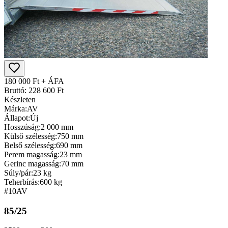
180 000 Ft + ÁFA
Bruttó: 228 600 Ft
Készleten
Márka:
AV
Állapot:
Új
Hosszúság:
2 000 mm
Külső szélesség:
750 mm
Belső szélesség:
690 mm
Perem magasság:
23 mm
Gerinc magasság:
70 mm
Súly/pár:
23 kg
Teherbírás:
600 kg
#10
AV
85/25