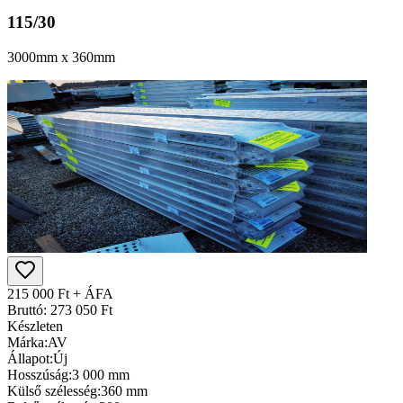
115/30
3000mm x 360mm
215 000 Ft + ÁFA
Bruttó: 273 050 Ft
Készleten
Márka:
AV
Állapot:
Új
Hosszúság:
3 000 mm
Külső szélesség:
360 mm