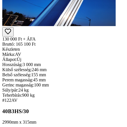
130 000 Ft + ÁFA
Bruttó: 165 100 Ft
Készleten
Márka:
AV
Állapot:
Új
Hosszúság:
3 000 mm
Külső szélesség:
246 mm
Belső szélesség:
155 mm
Perem magasság:
45 mm
Gerinc magasság:
100 mm
Súly/pár:
24 kg
Teherbírás:
900 kg
#122
AV
40B3HS/30
2990mm x 315mm