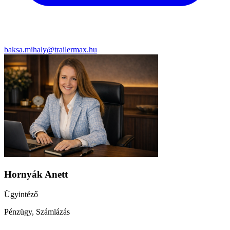
baksa.mihaly@trailermax.hu
Hornyák Anett
Ügyintéző
Pénzügy, Számlázás