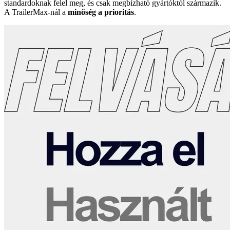
standardoknak felel meg, és csak megbízható gyártóktól származik.
A TrailerMax-nál a
minőség a prioritás
.