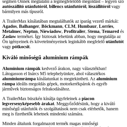
segítsen Önnek megtalálni a legmegfelelőbb megoldást – legyen szó
autószállító utánfutóról
,
billencs utánfutóról
,
lószállítóról
vagy
bármilyen más típusról.
A TrailerMax kínálatában megtalálhatók az iparág vezető márkái:
Agados
,
Balhanger
,
Böckmann
,
CLM
,
Humbaur
,
Lorries
,
Metalmec
,
Neptun
,
Niewiadow
,
Profitrailer
,
Stema
,
Temared
és
Zaslaw
termékei. Így biztosak lehetünk abban, hogy megtalálja az
Ön igényeinek és követelményeinek leginkább megfelelő
utánfutót
vagy
pótkocsit
.
Kiváló minőségű alumínium rámpák
Alumínium rámpák
kedvező árakon, nagy választékban!
Látogasson el Inárcs M5 telephelyünkre, ahol választékos
alumíniumrámpa
kínálatunkat is megtekintheti. Az
alumínium
rámpa
ideális megoldás gépek, motorkerékpárok és egyéb
járművek biztonságos felrakodásához.
A TrailerMax büszkén kínálja ügyfeleinek a
piacon
legversenyképesebb árakat
. Meggyőződésünk, hogy a kiváló
minőségű utánfutók és szolgáltatások nem csak elérhetők, hanem
meg is fizethetők lehetnek mindenki számára.
Minden általunk forgalmazott termék magas minőségi