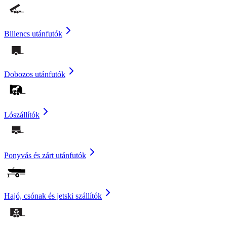
Billencs utánfutók
Dobozos utánfutók
Lószállítók
Ponyvás és zárt utánfutók
Hajó, csónak és jetski szállítók