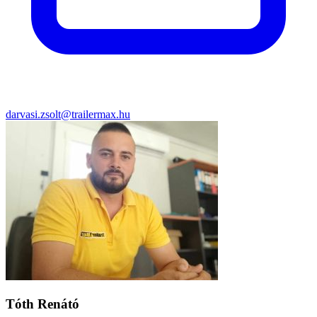
darvasi.zsolt@trailermax.hu
Tóth Renátó