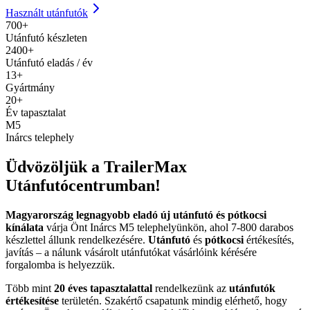
Használt utánfutók
700+
Utánfutó készleten
2400+
Utánfutó eladás / év
13+
Gyártmány
20+
Év tapasztalat
M5
Inárcs telephely
Üdvözöljük a TrailerMax
Utánfutócentrumban!
Magyarország legnagyobb eladó új utánfutó és pótkocsi
kínálata
várja Önt Inárcs M5 telephelyünkön, ahol 7-800 darabos
készlettel állunk rendelkezésére.
Utánfutó
és
pótkocsi
értékesítés,
javítás – a nálunk vásárolt utánfutókat vásárlóink kérésére
forgalomba is helyezzük.
Több mint
20 éves tapasztalattal
rendelkezünk az
utánfutók
értékesítése
területén. Szakértő csapatunk mindig elérhető, hogy