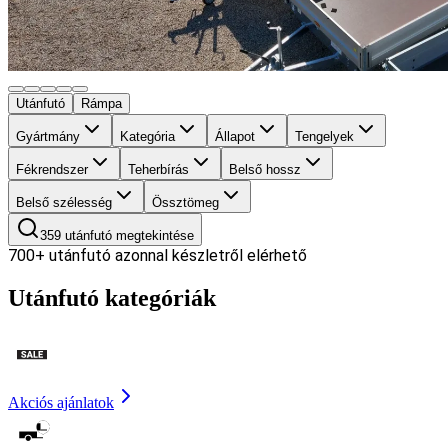
Utánfutó
Rámpa
Gyártmány
Kategória
Állapot
Tengelyek
Fékrendszer
Teherbírás
Belső hossz
Belső szélesség
Össztömeg
359
utánfutó megtekintése
700+
utánfutó azonnal készletről elérhető
Utánfutó kategóriák
Akciós ajánlatok