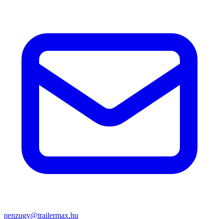
penzugy@trailermax.hu