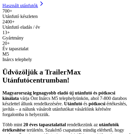
Használt utánfutók
700+
Utánfutó készleten
2400+
Utánfutó eladás / év
13+
Gyártmány
20+
Év tapasztalat
M5
Inárcs telephely
Üdvözöljük a TrailerMax
Utánfutócentrumban!
Magyarország legnagyobb eladó új utánfutó és pótkocsi
kínálata
várja Önt Inárcs M5 telephelyünkön, ahol 7-800 darabos
készlettel állunk rendelkezésére.
Utánfutó
és
pótkocsi
értékesítés,
javítás – a nálunk vásárolt utánfutókat vásárlóink kérésére
forgalomba is helyezzük.
Több mint
20 éves tapasztalattal
rendelkezünk az
utánfutók
értékesítése
területén. Szakértő csapatunk mindig elérhető, hogy