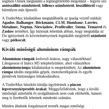
segítsen Önnek megtalálni a legmegfelelőbb megoldást – legyen szó
autószállító utánfutóról
,
billencs utánfutóról
,
lószállítóról
vagy
bármilyen más típusról.
A TrailerMax kínálatában megtalálhatók az iparág vezető márkái:
Agados
,
Balhanger
,
Böckmann
,
CLM
,
Humbaur
,
Lorries
,
Metalmec
,
Neptun
,
Niewiadow
,
Profitrailer
,
Stema
,
Temared
és
Zaslaw
termékei. Így biztosak lehetünk abban, hogy megtalálja az
Ön igényeinek és követelményeinek leginkább megfelelő
utánfutót
vagy
pótkocsit
.
Kiváló minőségű alumínium rámpák
Alumínium rámpák
kedvező árakon, nagy választékban!
Látogasson el Inárcs M5 telephelyünkre, ahol választékos
alumíniumrámpa
kínálatunkat is megtekintheti. Az
alumínium
rámpa
ideális megoldás gépek, motorkerékpárok és egyéb
járművek biztonságos felrakodásához.
A TrailerMax büszkén kínálja ügyfeleinek a
piacon
legversenyképesebb árakat
. Meggyőződésünk, hogy a kiváló
minőségű utánfutók és szolgáltatások nem csak elérhetők, hanem
meg is fizethetők lehetnek mindenki számára.
Minden általunk forgalmazott termék magas minőségi