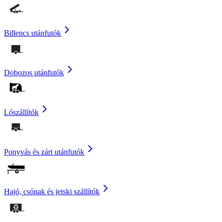
Billencs utánfutók
Dobozos utánfutók
Lószállítók
Ponyvás és zárt utánfutók
Hajó, csónak és jetski szállítók