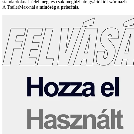
standardoknak felel meg, és csak megbízható gyártóktól származik.
A TrailerMax-nál a
minőség a prioritás
.