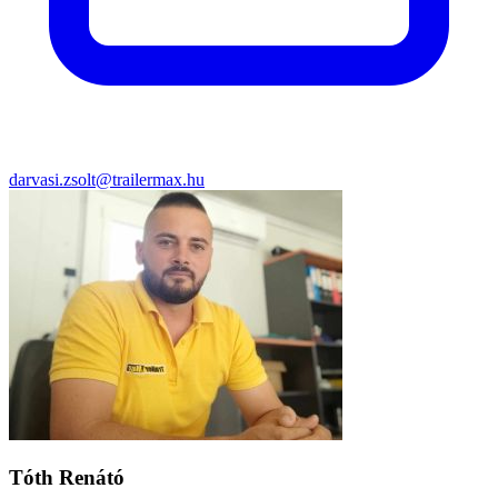
darvasi.zsolt@trailermax.hu
Tóth Renátó