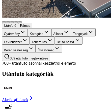
Utánfutó
Rámpa
Gyártmány
Kategória
Állapot
Tengelyek
Fékrendszer
Teherbírás
Belső hossz
Belső szélesség
Össztömeg
359
utánfutó megtekintése
700+
utánfutó azonnal készletről elérhető
Utánfutó kategóriák
Akciós ajánlatok