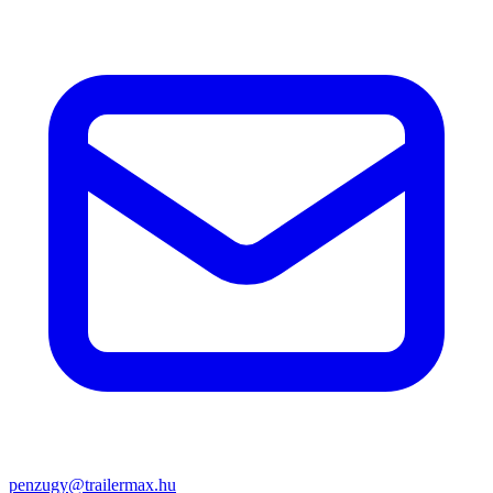
penzugy@trailermax.hu