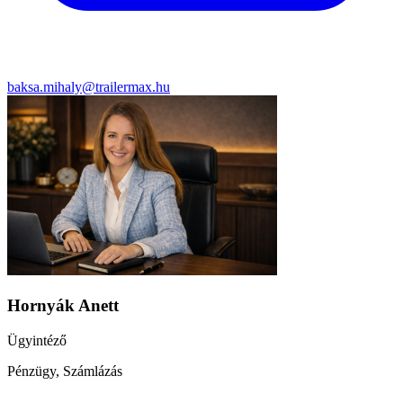
baksa.mihaly@trailermax.hu
Hornyák Anett
Ügyintéző
Pénzügy, Számlázás