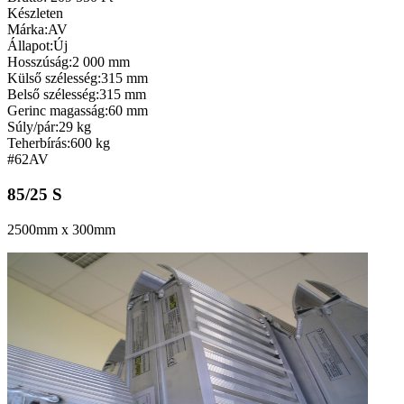
Készleten
Márka:
AV
Állapot:
Új
Hosszúság:
2 000 mm
Külső szélesség:
315 mm
Belső szélesség:
315 mm
Gerinc magasság:
60 mm
Súly/pár:
29 kg
Teherbírás:
600 kg
#62
AV
85/25 S
2500mm x 300mm