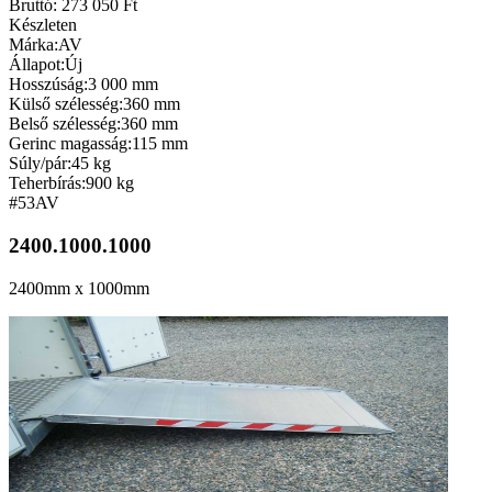
Bruttó: 273 050 Ft
Készleten
Márka:
AV
Állapot:
Új
Hosszúság:
3 000 mm
Külső szélesség:
360 mm
Belső szélesség:
360 mm
Gerinc magasság:
115 mm
Súly/pár:
45 kg
Teherbírás:
900 kg
#53
AV
2400.1000.1000
2400mm x 1000mm