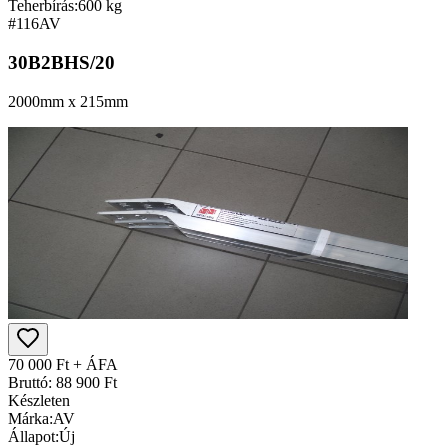
Teherbírás:
600 kg
#116
AV
30B2BHS/20
2000mm x 215mm
70 000 Ft + ÁFA
Bruttó: 88 900 Ft
Készleten
Márka:
AV
Állapot:
Új