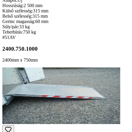
Állapot:
Új
Hosszúság:
2 500 mm
Külső szélesség:
315 mm
Belső szélesség:
315 mm
Gerinc magasság:
60 mm
Súly/pár:
33 kg
Teherbírás:
750 kg
#51
AV
2400.750.1000
2400mm x 750mm