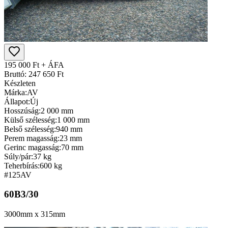
195 000 Ft + ÁFA
Bruttó: 247 650 Ft
Készleten
Márka:
AV
Állapot:
Új
Hosszúság:
2 000 mm
Külső szélesség:
1 000 mm
Belső szélesség:
940 mm
Perem magasság:
23 mm
Gerinc magasság:
70 mm
Súly/pár:
37 kg
Teherbírás:
600 kg
#125
AV
60B3/30
3000mm x 315mm