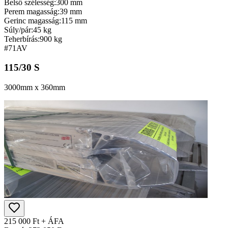
Belső szélesség:
300 mm
Perem magasság:
39 mm
Gerinc magasság:
115 mm
Súly/pár:
45 kg
Teherbírás:
900 kg
#71
AV
115/30 S
3000mm x 360mm
215 000 Ft + ÁFA