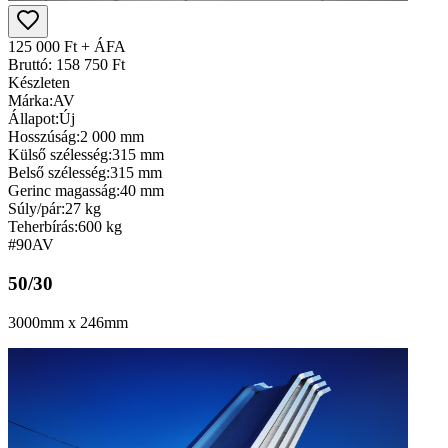
125 000 Ft + ÁFA
Bruttó: 158 750 Ft
Készleten
Márka:
AV
Állapot:
Új
Hosszúság:
2 000 mm
Külső szélesség:
315 mm
Belső szélesség:
315 mm
Gerinc magasság:
40 mm
Súly/pár:
27 kg
Teherbírás:
600 kg
#90
AV
50/30
3000mm x 246mm