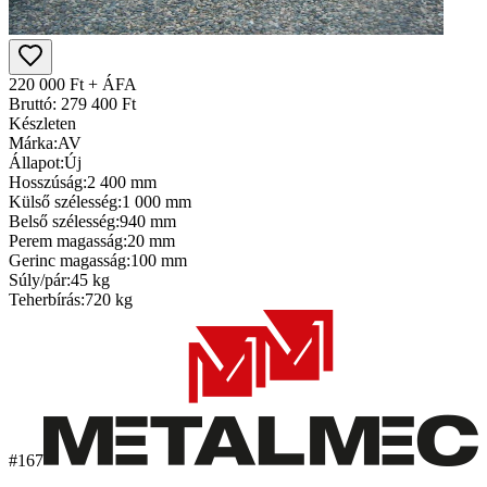
220 000 Ft + ÁFA
Bruttó: 279 400 Ft
Készleten
Márka:
AV
Állapot:
Új
Hosszúság:
2 400 mm
Külső szélesség:
1 000 mm
Belső szélesség:
940 mm
Perem magasság:
20 mm
Gerinc magasság:
100 mm
Súly/pár:
45 kg
Teherbírás:
720 kg
#167