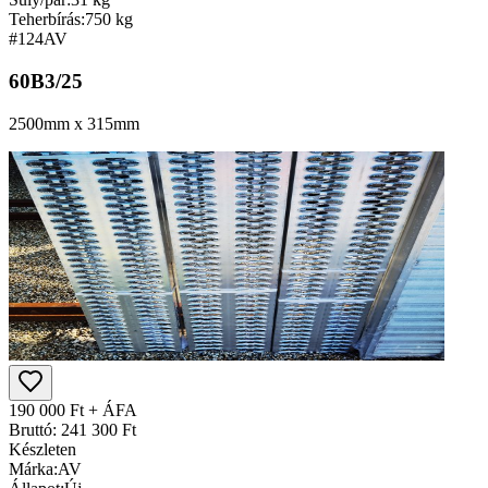
Teherbírás:
750 kg
#124
AV
60B3/25
2500mm x 315mm
190 000 Ft + ÁFA
Bruttó: 241 300 Ft
Készleten
Márka:
AV