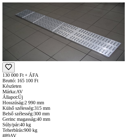
130 000 Ft + ÁFA
Bruttó: 165 100 Ft
Készleten
Márka:
AV
Állapot:
Új
Hosszúság:
2 990 mm
Külső szélesség:
315 mm
Belső szélesség:
300 mm
Gerinc magasság:
40 mm
Súly/pár:
40 kg
Teherbírás:
900 kg
#89
AV