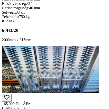
Belső szélesség:
315 mm
Gerinc magasság:
40 mm
Súly/pár:
33 kg
Teherbírás:
750 kg
#123
AV
60B3/20
2000mm x 315mm
165 000 Ft + ÁFA
Bruttó: 209 550 Ft