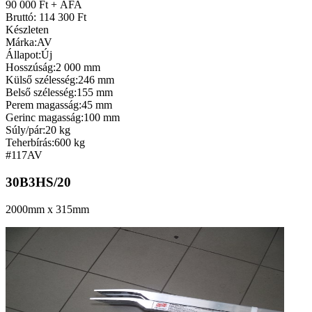
90 000 Ft + ÁFA
Bruttó: 114 300 Ft
Készleten
Márka:
AV
Állapot:
Új
Hosszúság:
2 000 mm
Külső szélesség:
246 mm
Belső szélesség:
155 mm
Perem magasság:
45 mm
Gerinc magasság:
100 mm
Súly/pár:
20 kg
Teherbírás:
600 kg
#117
AV
30B3HS/20
2000mm x 315mm