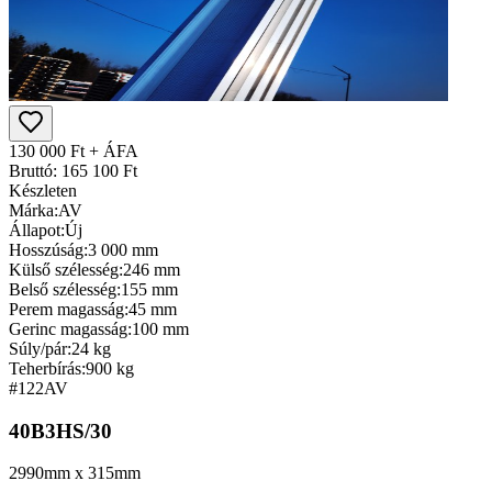
130 000 Ft + ÁFA
Bruttó: 165 100 Ft
Készleten
Márka:
AV
Állapot:
Új
Hosszúság:
3 000 mm
Külső szélesség:
246 mm
Belső szélesség:
155 mm
Perem magasság:
45 mm
Gerinc magasság:
100 mm
Súly/pár:
24 kg
Teherbírás:
900 kg
#122
AV
40B3HS/30
2990mm x 315mm