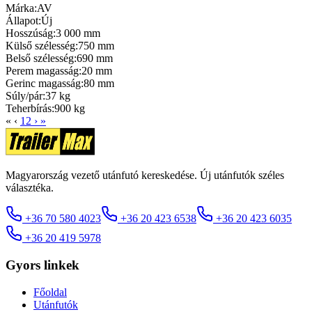
Márka:
AV
Állapot:
Új
Hosszúság:
3 000 mm
Külső szélesség:
750 mm
Belső szélesség:
690 mm
Perem magasság:
20 mm
Gerinc magasság:
80 mm
Súly/pár:
37 kg
Teherbírás:
900 kg
«
‹
1
2
›
»
Magyarország vezető utánfutó kereskedése. Új utánfutók széles
választéka.
+36 70 580 4023
+36 20 423 6538
+36 20 423 6035
+36 20 419 5978
Gyors linkek
Főoldal
Utánfutók