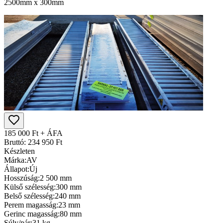
2500mm x 300mm
185 000 Ft + ÁFA
Bruttó: 234 950 Ft
Készleten
Márka:
AV
Állapot:
Új
Hosszúság:
2 500 mm
Külső szélesség:
300 mm
Belső szélesség:
240 mm
Perem magasság:
23 mm
Gerinc magasság:
80 mm
Súly/pár:
31 kg