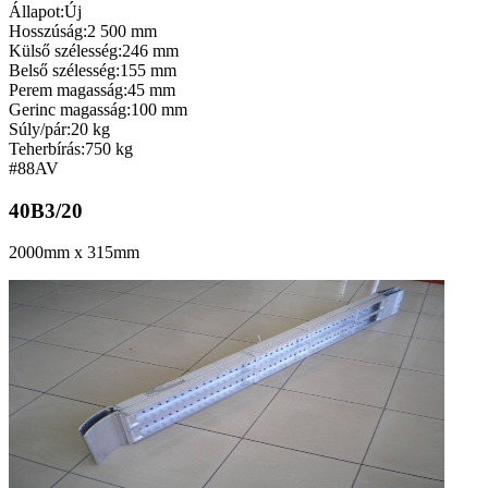
Állapot:
Új
Hosszúság:
2 500 mm
Külső szélesség:
246 mm
Belső szélesség:
155 mm
Perem magasság:
45 mm
Gerinc magasság:
100 mm
Súly/pár:
20 kg
Teherbírás:
750 kg
#88
AV
40B3/20
2000mm x 315mm