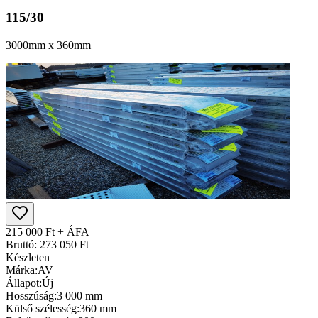
115/30
3000mm x 360mm
215 000 Ft + ÁFA
Bruttó: 273 050 Ft
Készleten
Márka:
AV
Állapot:
Új
Hosszúság:
3 000 mm
Külső szélesség:
360 mm