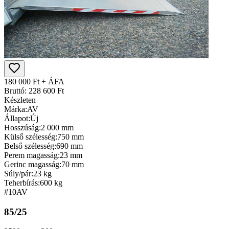
180 000 Ft + ÁFA
Bruttó: 228 600 Ft
Készleten
Márka:
AV
Állapot:
Új
Hosszúság:
2 000 mm
Külső szélesség:
750 mm
Belső szélesség:
690 mm
Perem magasság:
23 mm
Gerinc magasság:
70 mm
Súly/pár:
23 kg
Teherbírás:
600 kg
#10
AV
85/25