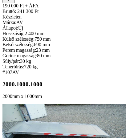
190 000 Ft + ÁFA
Bruttó: 241 300 Ft
Készleten
Márka:
AV
Állapot:
Új
Hosszúság:
2 400 mm
Külső szélesség:
750 mm
Belső szélesség:
690 mm
Perem magasság:
23 mm
Gerinc magasság:
80 mm
Súly/pár:
30 kg
Teherbírás:
720 kg
#107
AV
2000.1000.1000
2000mm x 1000mm