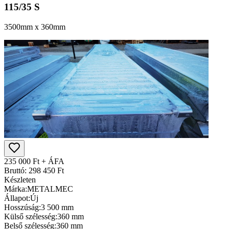
115/35 S
3500mm x 360mm
235 000 Ft + ÁFA
Bruttó: 298 450 Ft
Készleten
Márka:
METALMEC
Állapot:
Új
Hosszúság:
3 500 mm
Külső szélesség:
360 mm
Belső szélesség:
360 mm