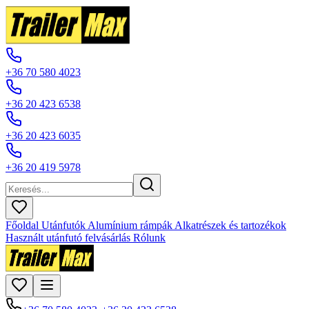
+36 70 580 4023
+36 20 423 6538
+36 20 423 6035
+36 20 419 5978
Főoldal
Utánfutók
Alumínium rámpák
Alkatrészek és tartozékok
Használt utánfutó felvásárlás
Rólunk