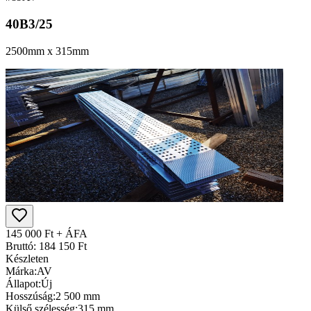
40B3/25
2500mm x 315mm
145 000 Ft + ÁFA
Bruttó: 184 150 Ft
Készleten
Márka:
AV
Állapot:
Új
Hosszúság:
2 500 mm
Külső szélesség:
315 mm