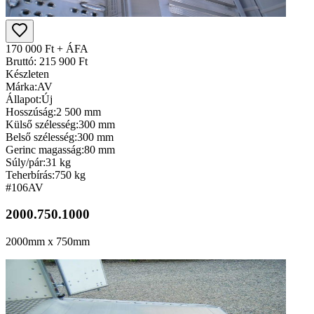
170 000 Ft + ÁFA
Bruttó: 215 900 Ft
Készleten
Márka:
AV
Állapot:
Új
Hosszúság:
2 500 mm
Külső szélesség:
300 mm
Belső szélesség:
300 mm
Gerinc magasság:
80 mm
Súly/pár:
31 kg
Teherbírás:
750 kg
#106
AV
2000.750.1000
2000mm x 750mm