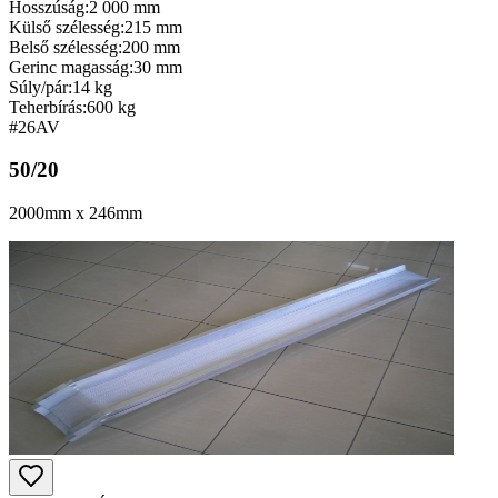
Hosszúság:
2 000 mm
Külső szélesség:
215 mm
Belső szélesség:
200 mm
Gerinc magasság:
30 mm
Súly/pár:
14 kg
Teherbírás:
600 kg
#26
AV
50/20
2000mm x 246mm