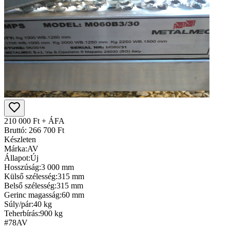
210 000 Ft + ÁFA
Bruttó: 266 700 Ft
Készleten
Márka:
AV
Állapot:
Új
Hosszúság:
3 000 mm
Külső szélesség:
315 mm
Belső szélesség:
315 mm
Gerinc magasság:
60 mm
Súly/pár:
40 kg
Teherbírás:
900 kg
#78
AV