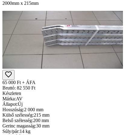
2000mm x 215mm
65 000 Ft + ÁFA
Bruttó: 82 550 Ft
Készleten
Márka:
AV
Állapot:
Új
Hosszúság:
2 000 mm
Külső szélesség:
215 mm
Belső szélesség:
200 mm
Gerinc magasság:
30 mm
Súly/pár:
14 kg