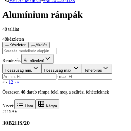
+36 70 580 4023
•
+36 20 423 6538
Alumínium rámpák
48 találat
48
készleten
Készleten
Akciós
Rendezés:
Ár: növekvő
Hosszúság min.
Hosszúság max.
Teherbírás
-
«
‹
1
2
›
»
Összesen
48
darab rámpa felel meg a szűrési feltételeknek
Nézet:
Lista
Kártya
#115
AV
30B2HS/20