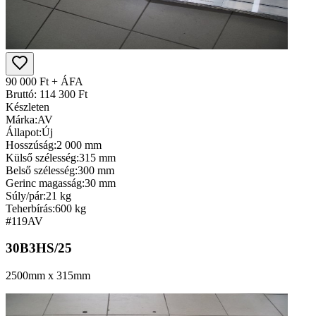
90 000 Ft + ÁFA
Bruttó: 114 300 Ft
Készleten
Márka:
AV
Állapot:
Új
Hosszúság:
2 000 mm
Külső szélesség:
315 mm
Belső szélesség:
300 mm
Gerinc magasság:
30 mm
Súly/pár:
21 kg
Teherbírás:
600 kg
#119
AV
30B3HS/25
2500mm x 315mm