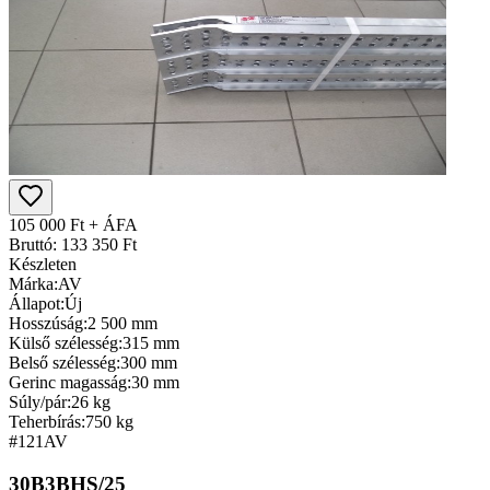
105 000 Ft + ÁFA
Bruttó: 133 350 Ft
Készleten
Márka:
AV
Állapot:
Új
Hosszúság:
2 500 mm
Külső szélesség:
315 mm
Belső szélesség:
300 mm
Gerinc magasság:
30 mm
Súly/pár:
26 kg
Teherbírás:
750 kg
#121
AV
30B3BHS/25