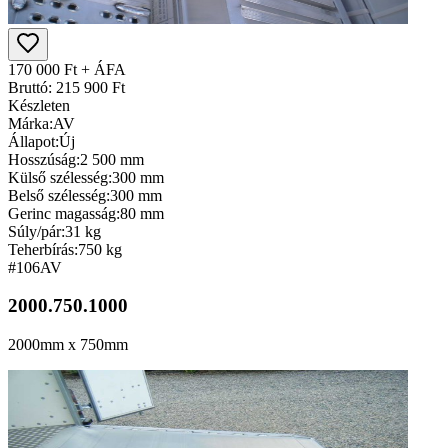
170 000 Ft + ÁFA
Bruttó: 215 900 Ft
Készleten
Márka:
AV
Állapot:
Új
Hosszúság:
2 500 mm
Külső szélesség:
300 mm
Belső szélesség:
300 mm
Gerinc magasság:
80 mm
Súly/pár:
31 kg
Teherbírás:
750 kg
#106
AV
2000.750.1000
2000mm x 750mm