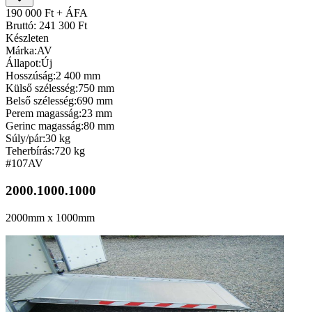
190 000 Ft + ÁFA
Bruttó: 241 300 Ft
Készleten
Márka:
AV
Állapot:
Új
Hosszúság:
2 400 mm
Külső szélesség:
750 mm
Belső szélesség:
690 mm
Perem magasság:
23 mm
Gerinc magasság:
80 mm
Súly/pár:
30 kg
Teherbírás:
720 kg
#107
AV
2000.1000.1000
2000mm x 1000mm