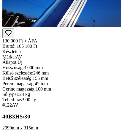
130 000 Ft + ÁFA
Bruttó: 165 100 Ft
Készleten
Márka:
AV
Állapot:
Új
Hosszúság:
3 000 mm
Külső szélesség:
246 mm
Belső szélesség:
155 mm
Perem magasság:
45 mm
Gerinc magasság:
100 mm
Súly/pár:
24 kg
Teherbírás:
900 kg
#122
AV
40B3HS/30
2990mm x 315mm