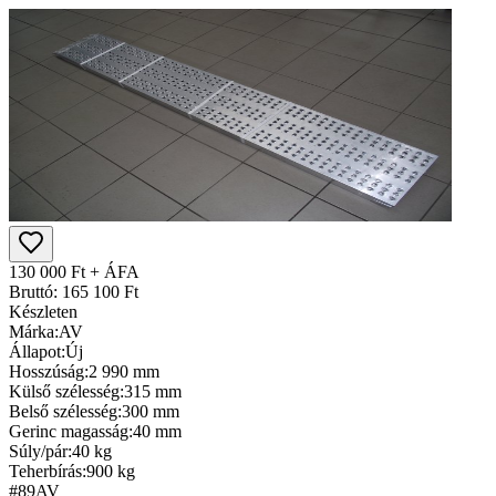
130 000 Ft + ÁFA
Bruttó: 165 100 Ft
Készleten
Márka:
AV
Állapot:
Új
Hosszúság:
2 990 mm
Külső szélesség:
315 mm
Belső szélesség:
300 mm
Gerinc magasság:
40 mm
Súly/pár:
40 kg
Teherbírás:
900 kg
#89
AV