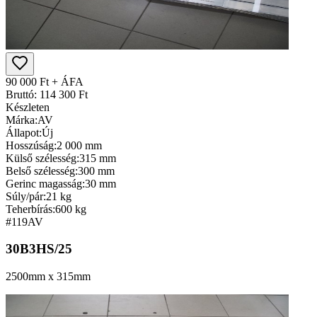
90 000 Ft + ÁFA
Bruttó: 114 300 Ft
Készleten
Márka:
AV
Állapot:
Új
Hosszúság:
2 000 mm
Külső szélesség:
315 mm
Belső szélesség:
300 mm
Gerinc magasság:
30 mm
Súly/pár:
21 kg
Teherbírás:
600 kg
#119
AV
30B3HS/25
2500mm x 315mm