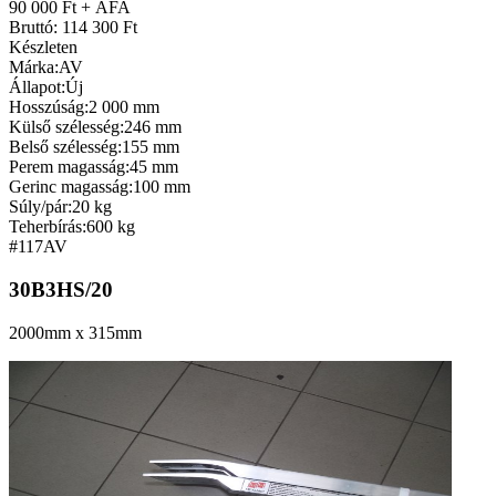
90 000 Ft + ÁFA
Bruttó: 114 300 Ft
Készleten
Márka:
AV
Állapot:
Új
Hosszúság:
2 000 mm
Külső szélesség:
246 mm
Belső szélesség:
155 mm
Perem magasság:
45 mm
Gerinc magasság:
100 mm
Súly/pár:
20 kg
Teherbírás:
600 kg
#117
AV
30B3HS/20
2000mm x 315mm