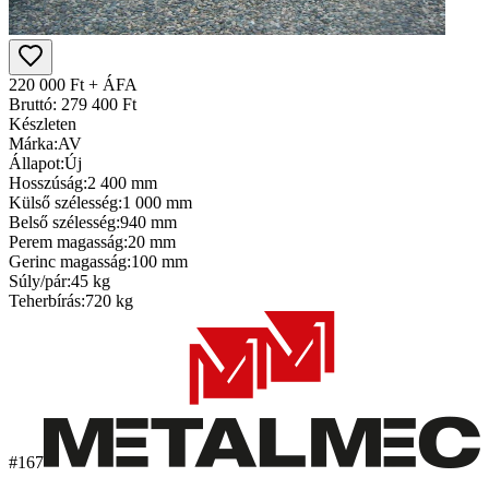
220 000 Ft + ÁFA
Bruttó: 279 400 Ft
Készleten
Márka:
AV
Állapot:
Új
Hosszúság:
2 400 mm
Külső szélesség:
1 000 mm
Belső szélesség:
940 mm
Perem magasság:
20 mm
Gerinc magasság:
100 mm
Súly/pár:
45 kg
Teherbírás:
720 kg
#167