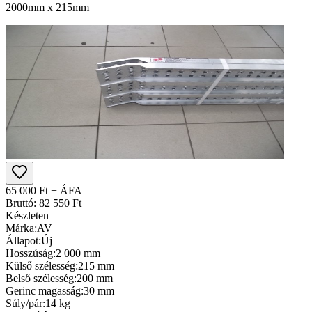
2000mm x 215mm
65 000 Ft + ÁFA
Bruttó: 82 550 Ft
Készleten
Márka:
AV
Állapot:
Új
Hosszúság:
2 000 mm
Külső szélesség:
215 mm
Belső szélesség:
200 mm
Gerinc magasság:
30 mm
Súly/pár:
14 kg