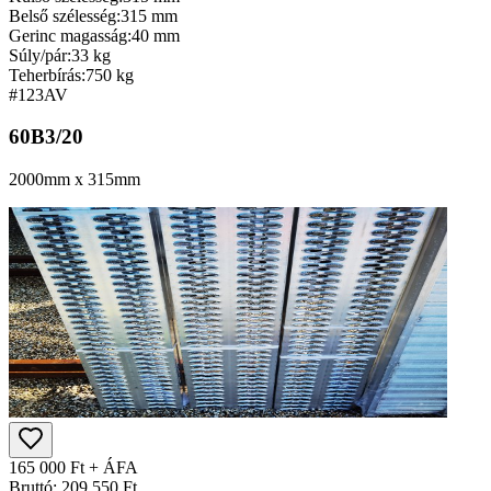
Belső szélesség:
315 mm
Gerinc magasság:
40 mm
Súly/pár:
33 kg
Teherbírás:
750 kg
#123
AV
60B3/20
2000mm x 315mm
165 000 Ft + ÁFA
Bruttó: 209 550 Ft