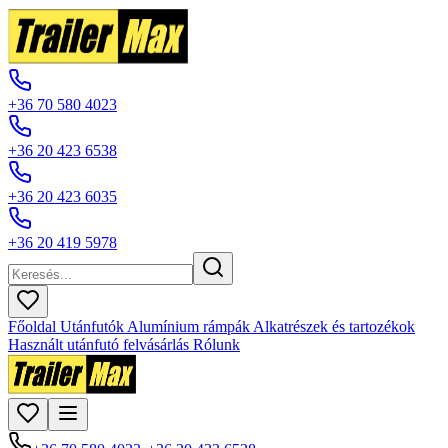
+36 70 580 4023
+36 20 423 6538
+36 20 423 6035
+36 20 419 5978
Főoldal
Utánfutók
Alumínium rámpák
Alkatrészek és tartozékok
Használt utánfutó felvásárlás
Rólunk