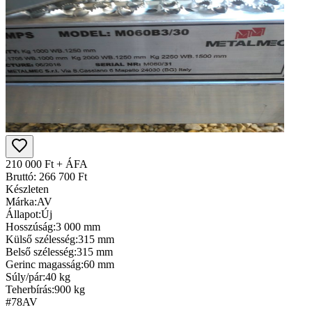
210 000 Ft + ÁFA
Bruttó: 266 700 Ft
Készleten
Márka:
AV
Állapot:
Új
Hosszúság:
3 000 mm
Külső szélesség:
315 mm
Belső szélesség:
315 mm
Gerinc magasság:
60 mm
Súly/pár:
40 kg
Teherbírás:
900 kg
#78
AV