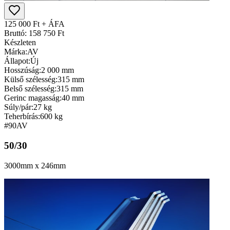
125 000 Ft + ÁFA
Bruttó: 158 750 Ft
Készleten
Márka:
AV
Állapot:
Új
Hosszúság:
2 000 mm
Külső szélesség:
315 mm
Belső szélesség:
315 mm
Gerinc magasság:
40 mm
Súly/pár:
27 kg
Teherbírás:
600 kg
#90
AV
50/30
3000mm x 246mm