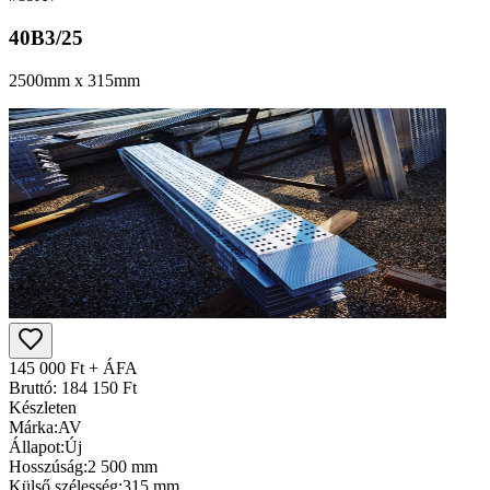
40B3/25
2500mm x 315mm
145 000 Ft + ÁFA
Bruttó: 184 150 Ft
Készleten
Márka:
AV
Állapot:
Új
Hosszúság:
2 500 mm
Külső szélesség:
315 mm