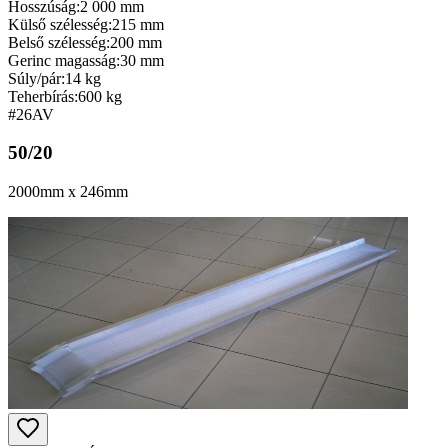
Hosszúság:
2 000 mm
Külső szélesség:
215 mm
Belső szélesség:
200 mm
Gerinc magasság:
30 mm
Súly/pár:
14 kg
Teherbírás:
600 kg
#26
AV
50/20
2000mm x 246mm