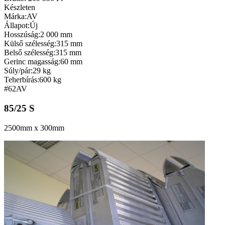
Készleten
Márka:
AV
Állapot:
Új
Hosszúság:
2 000 mm
Külső szélesség:
315 mm
Belső szélesség:
315 mm
Gerinc magasság:
60 mm
Súly/pár:
29 kg
Teherbírás:
600 kg
#62
AV
85/25 S
2500mm x 300mm