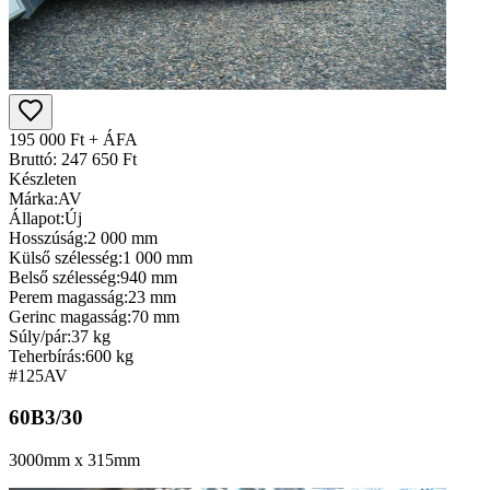
195 000 Ft + ÁFA
Bruttó: 247 650 Ft
Készleten
Márka:
AV
Állapot:
Új
Hosszúság:
2 000 mm
Külső szélesség:
1 000 mm
Belső szélesség:
940 mm
Perem magasság:
23 mm
Gerinc magasság:
70 mm
Súly/pár:
37 kg
Teherbírás:
600 kg
#125
AV
60B3/30
3000mm x 315mm