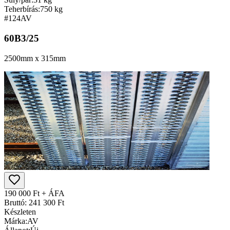
Teherbírás:
750 kg
#124
AV
60B3/25
2500mm x 315mm
190 000 Ft + ÁFA
Bruttó: 241 300 Ft
Készleten
Márka:
AV