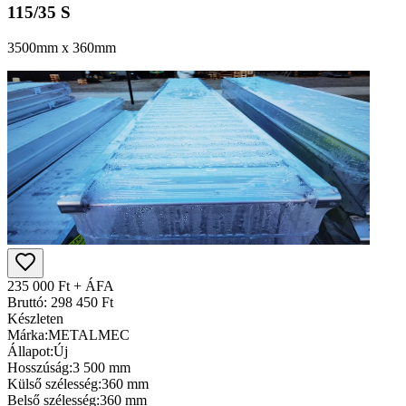
115/35 S
3500mm x 360mm
235 000 Ft + ÁFA
Bruttó: 298 450 Ft
Készleten
Márka:
METALMEC
Állapot:
Új
Hosszúság:
3 500 mm
Külső szélesség:
360 mm
Belső szélesség:
360 mm