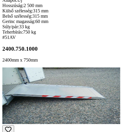
Állapot:
Új
Hosszúság:
2 500 mm
Külső szélesség:
315 mm
Belső szélesség:
315 mm
Gerinc magasság:
60 mm
Súly/pár:
33 kg
Teherbírás:
750 kg
#51
AV
2400.750.1000
2400mm x 750mm