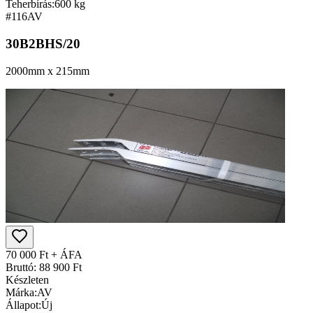
Teherbírás:
600 kg
#116
AV
30B2BHS/20
2000mm x 215mm
70 000 Ft + ÁFA
Bruttó: 88 900 Ft
Készleten
Márka:
AV
Állapot:
Új