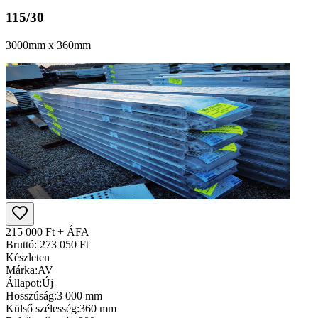
115/30
3000mm x 360mm
215 000 Ft + ÁFA
Bruttó: 273 050 Ft
Készleten
Márka:
AV
Állapot:
Új
Hosszúság:
3 000 mm
Külső szélesség:
360 mm