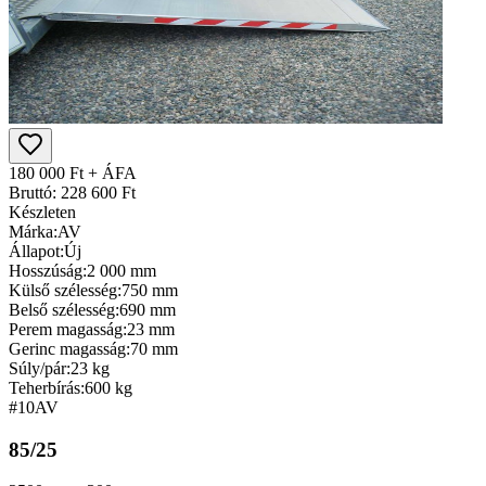
180 000 Ft + ÁFA
Bruttó: 228 600 Ft
Készleten
Márka:
AV
Állapot:
Új
Hosszúság:
2 000 mm
Külső szélesség:
750 mm
Belső szélesség:
690 mm
Perem magasság:
23 mm
Gerinc magasság:
70 mm
Súly/pár:
23 kg
Teherbírás:
600 kg
#10
AV
85/25