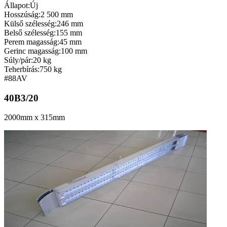
Állapot:
Új
Hosszúság:
2 500 mm
Külső szélesség:
246 mm
Belső szélesség:
155 mm
Perem magasság:
45 mm
Gerinc magasság:
100 mm
Súly/pár:
20 kg
Teherbírás:
750 kg
#88
AV
40B3/20
2000mm x 315mm