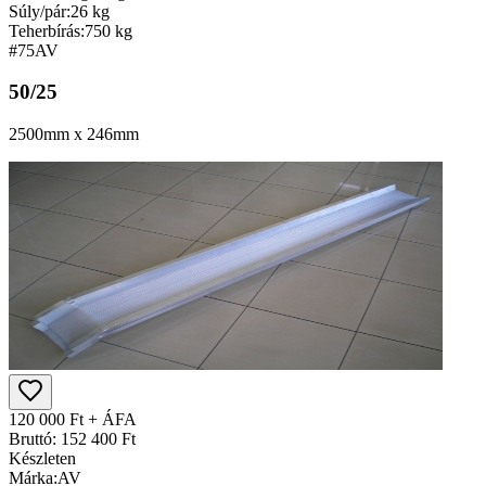
Súly/pár:
26 kg
Teherbírás:
750 kg
#75
AV
50/25
2500mm x 246mm
120 000 Ft + ÁFA
Bruttó: 152 400 Ft
Készleten
Márka:
AV