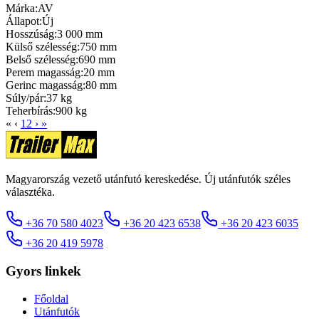
Márka:
AV
Állapot:
Új
Hosszúság:
3 000 mm
Külső szélesség:
750 mm
Belső szélesség:
690 mm
Perem magasság:
20 mm
Gerinc magasság:
80 mm
Súly/pár:
37 kg
Teherbírás:
900 kg
«
‹
1
2
›
»
Magyarország vezető utánfutó kereskedése. Új utánfutók széles
választéka.
+36 70 580 4023
+36 20 423 6538
+36 20 423 6035
+36 20 419 5978
Gyors linkek
Főoldal
Utánfutók