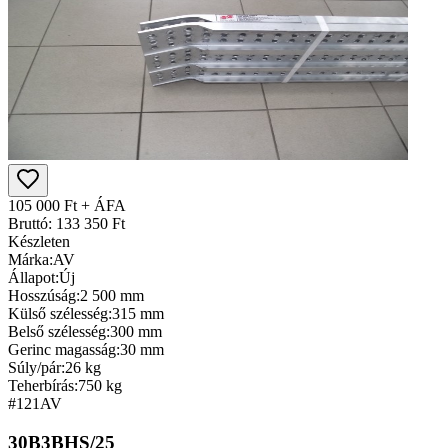
105 000 Ft + ÁFA
Bruttó: 133 350 Ft
Készleten
Márka:
AV
Állapot:
Új
Hosszúság:
2 500 mm
Külső szélesség:
315 mm
Belső szélesség:
300 mm
Gerinc magasság:
30 mm
Súly/pár:
26 kg
Teherbírás:
750 kg
#121
AV
30B3BHS/25