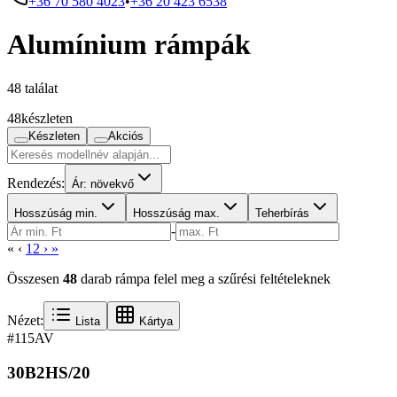
+36 70 580 4023
•
+36 20 423 6538
Alumínium rámpák
48 találat
48
készleten
Készleten
Akciós
Rendezés:
Ár: növekvő
Hosszúság min.
Hosszúság max.
Teherbírás
-
«
‹
1
2
›
»
Összesen
48
darab rámpa felel meg a szűrési feltételeknek
Nézet:
Lista
Kártya
#115
AV
30B2HS/20