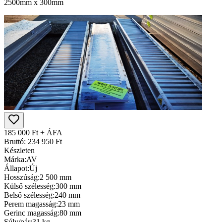
2500mm x 300mm
185 000 Ft + ÁFA
Bruttó: 234 950 Ft
Készleten
Márka:
AV
Állapot:
Új
Hosszúság:
2 500 mm
Külső szélesség:
300 mm
Belső szélesség:
240 mm
Perem magasság:
23 mm
Gerinc magasság:
80 mm
Súly/pár:
31 kg