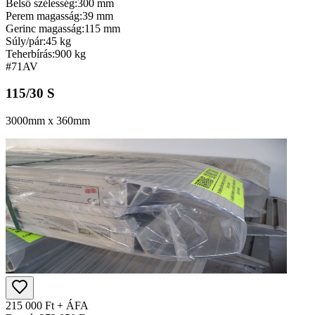
Belső szélesség:
300 mm
Perem magasság:
39 mm
Gerinc magasság:
115 mm
Súly/pár:
45 kg
Teherbírás:
900 kg
#71
AV
115/30 S
3000mm x 360mm
215 000 Ft + ÁFA