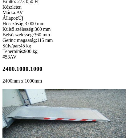
Bruttó: 273 050 Ft
Készleten
Márka:
AV
Állapot:
Új
Hosszúság:
3 000 mm
Külső szélesség:
360 mm
Belső szélesség:
360 mm
Gerinc magasság:
115 mm
Súly/pár:
45 kg
Teherbírás:
900 kg
#53
AV
2400.1000.1000
2400mm x 1000mm