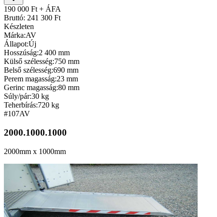
190 000 Ft + ÁFA
Bruttó: 241 300 Ft
Készleten
Márka:
AV
Állapot:
Új
Hosszúság:
2 400 mm
Külső szélesség:
750 mm
Belső szélesség:
690 mm
Perem magasság:
23 mm
Gerinc magasság:
80 mm
Súly/pár:
30 kg
Teherbírás:
720 kg
#107
AV
2000.1000.1000
2000mm x 1000mm